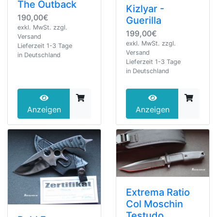
The Outback
Kizlyar -
190,00€
Guerilla
exkl. MwSt. zzgl.
199,00€
Versand
exkl. MwSt. zzgl.
Lieferzeit 1-3 Tage
Versand
in Deutschland
Lieferzeit 1-3 Tage
in Deutschland
Anzeigen
Anzeigen
Extrema Ratio
Col Moschin
Testudo