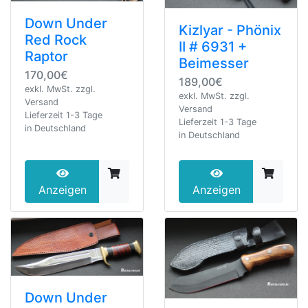
Down Under
Kizlyar - Phönix
Red Rock
II # 6931 +
Raptor
Beimesser
170,00€
189,00€
exkl. MwSt. zzgl.
exkl. MwSt. zzgl.
Versand
Versand
Lieferzeit 1-3 Tage
Lieferzeit 1-3 Tage
in Deutschland
in Deutschland
Anzeigen
Anzeigen
Down Under