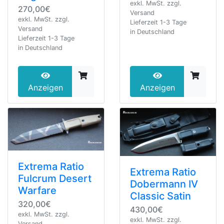
exkl. MwSt. zzgl.
270,00€
Versand
exkl. MwSt. zzgl.
Lieferzeit 1-3 Tage
Versand
in Deutschland
Lieferzeit 1-3 Tage
in Deutschland
Anzeigen
Anzeigen
Extrema Ratio
Extrema Ratio
Fulcrum Desert
Dobermann IV
Warfare
Classic Satin
320,00€
430,00€
exkl. MwSt. zzgl.
exkl. MwSt. zzgl.
Versand