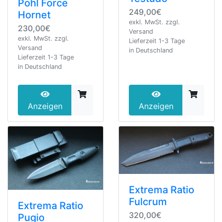
Pohl Force
249,00€
Hornet
exkl. MwSt. zzgl.
230,00€
Versand
exkl. MwSt. zzgl.
Lieferzeit 1-3 Tage
Versand
in Deutschland
Lieferzeit 1-3 Tage
in Deutschland
Anzeigen
Anzeigen
Extrema Ratio
Fulcrum
Extrema Ratio
320,00€
Pugio