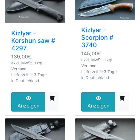
Kizlyar -
Kizlyar -
Scorpion #
Korshun saw #
3740
4297
145,00€
139,00€
exkl. MwSt. zzgl.
exkl. MwSt. zzgl.
Versand
Versand
Lieferzeit 1-3 Tage
Lieferzeit 1-3 Tage
in Deutschland
in Deutschland
Anzeigen
Anzeigen