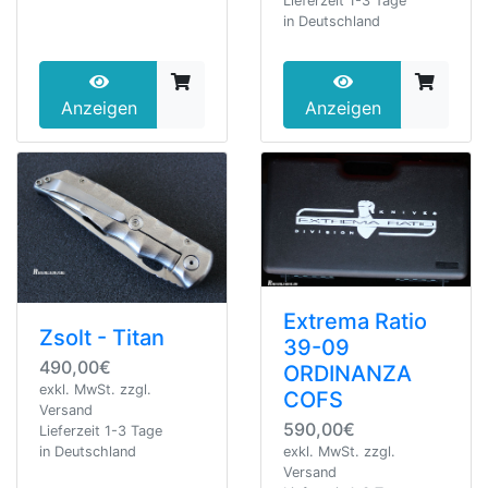
Lieferzeit 1-3 Tage
in Deutschland
Anzeigen
Anzeigen
Extrema Ratio
Zsolt - Titan
39-09
490,00€
ORDINANZA
exkl. MwSt. zzgl.
COFS
Versand
590,00€
Lieferzeit 1-3 Tage
exkl. MwSt. zzgl.
in Deutschland
Versand