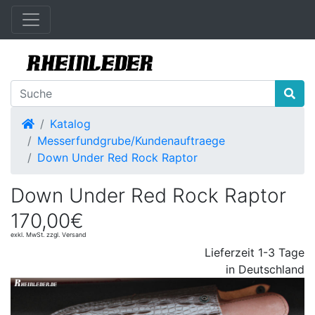
Startseite
Katalog
Messerfundgrube/Kundenauftraege
Down Under Red Rock Raptor
Down Under Red Rock Raptor
170,00€
exkl. MwSt. zzgl. Versand
Lieferzeit 1-3 Tage
in Deutschland