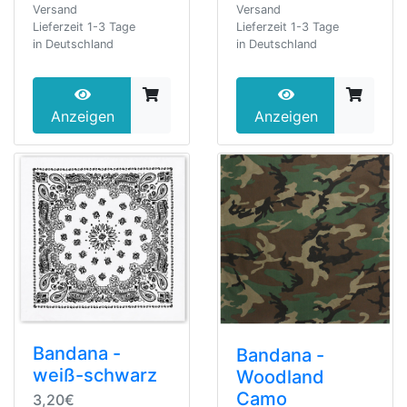
Versand
Versand
Lieferzeit 1-3 Tage
Lieferzeit 1-3 Tage
in Deutschland
in Deutschland
Anzeigen
Anzeigen
Bandana -
Bandana -
weiß-schwarz
Woodland
Camo
3,20€