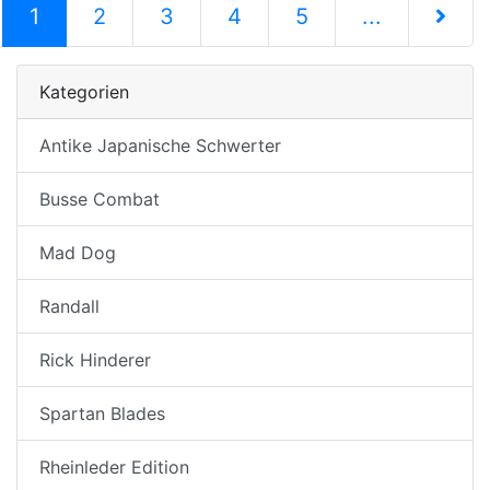
(current)
1
2
3
4
5
...
nächste S
Kategorien
Antike Japanische Schwerter
Busse Combat
Mad Dog
Randall
Rick Hinderer
Spartan Blades
Rheinleder Edition