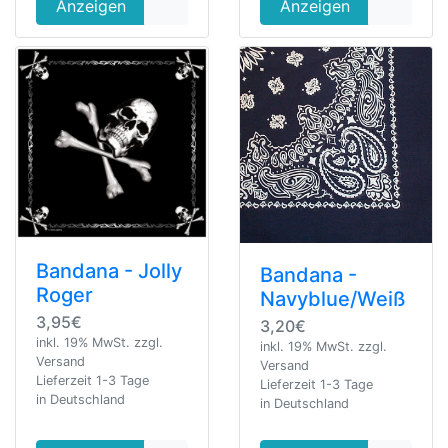
Anzeigen
Anzeigen
Bandana - Jolly
Bandana -
Roger
Navyblue/Weiß
3,95€
3,20€
inkl. 19% MwSt. zzgl.
inkl. 19% MwSt. zzgl.
Versand
Versand
Lieferzeit 1-3 Tage
Lieferzeit 1-3 Tage
in Deutschland
in Deutschland