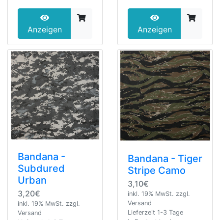
Anzeigen
Anzeigen
Bandana -
Bandana - Tiger
Subdured
Stripe Camo
Urban
3,10€
3,20€
inkl. 19% MwSt. zzgl.
Versand
inkl. 19% MwSt. zzgl.
Lieferzeit 1-3 Tage
Versand