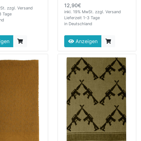
12,90€
St. zzgl. Versand
inkl. 19% MwSt. zzgl. Versand
-3 Tage
Lieferzeit 1-3 Tage
and
in Deutschland
igen
Anzeigen