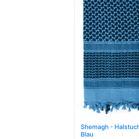
Shemagh - Halstuch
Blau