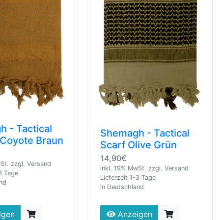
 - Tactical
Shemagh - Tactical
n Coyote Braun
Scarf Olive Grün
14,90€
St. zzgl. Versand
inkl. 19% MwSt. zzgl. Versand
-3 Tage
Lieferzeit 1-3 Tage
and
in Deutschland
igen
Anzeigen