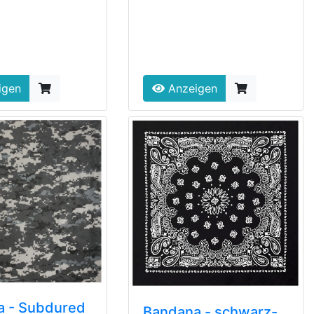
igen
Anzeigen
a - Subdured
Bandana - schwarz-