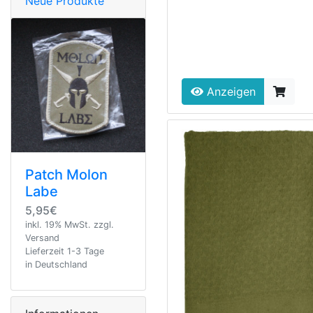
Neue Produkte
Anzeigen
Patch Molon
Labe
5,95€
inkl. 19% MwSt. zzgl.
Versand
Lieferzeit 1-3 Tage
in Deutschland