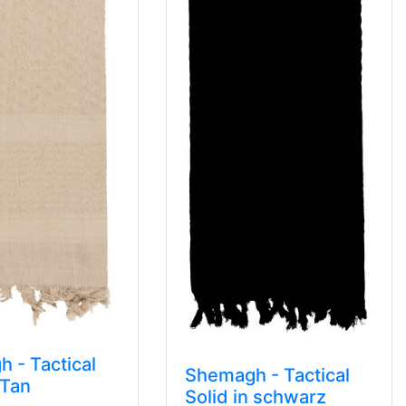
 - Tactical
Shemagh - Tactical
 Tan
Solid in schwarz