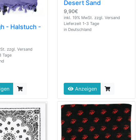
Desert Sand
9,90€
inkl. 19% MwSt. zzgl. Versand
Lieferzeit 1-3 Tage
 - Halstuch -
in Deutschland
St. zzgl. Versand
-3 Tage
and
igen
Anzeigen