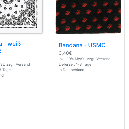
 - weiß-
Bandana - USMC
z
3,40€
inkl. 19% MwSt. zzgl. Versand
St. zzgl. Versand
Lieferzeit 1-3 Tage
-3 Tage
in Deutschland
and