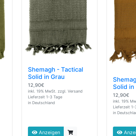
Shemagh - Tactical
Solid in Grau
Shemagh
12,90€
Solid i
inkl. 19% MwSt. zzgl. Versand
12,90€
Lieferzeit 1-3 Tage
inkl. 19% Mw
in Deutschland
Lieferzeit 1
in Deutschl
Anzeigen
Anze